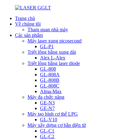
Trang chủ
Về chúng tôi
Tham quan nhà máy
Các sản phẩm
Máy laser xung picosecond
GL-P1
Triệt lông bằng xung dài
Alex L-Alex
Triệt lông bằng laser diode
GL-808
GL-808A
GL-808B
GL-808C
Alma-Max
Máy đa chức năng
GE-N3
GE-N7
Máy tạo hình cơ thể LPG
GL-V10
Máy xây dựng cơ bắp điện từ
GL-C1
GL-C2