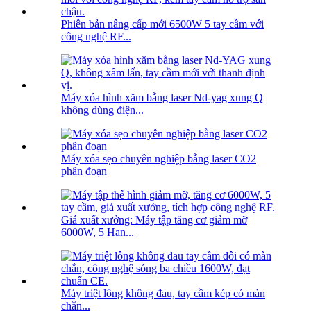
Phiên bản nâng cấp mới 6500W 5 tay cầm với
công nghệ RF...
Máy xóa hình xăm bằng laser Nd-yag xung Q
không dùng điện...
Máy xóa sẹo chuyên nghiệp bằng laser CO2
phân đoạn
Giá xuất xưởng: Máy tập tăng cơ giảm mỡ
6000W, 5 Han...
Máy triệt lông không đau, tay cầm kép có màn
chắn...