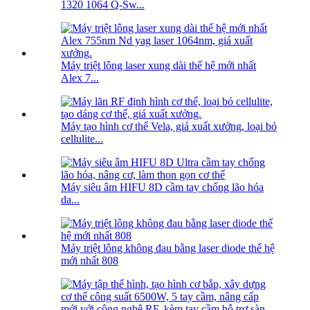
1320 1064 Q-Sw...
Máy triệt lông laser xung dài thế hệ mới nhất
Alex 7...
Máy tạo hình cơ thể Vela, giá xuất xưởng, loại bỏ
cellulite...
Máy siêu âm HIFU 8D cầm tay chống lão hóa
da...
Máy triệt lông không đau bằng laser diode thế hệ
mới nhất 808