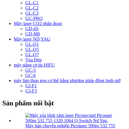
GL-C1
GL-C2
GL-C3
GC-PRO
Máy laser CO2 phân đoạn
GD-6S
GD-M6
Máy laser ND YAG
GL-Q1
GL-Q5
GL-Q7
Vua Đen
máy nâng cơ da HIFU
GC-5
GC-6
máy làm thon gọn cơ thể bằng phương pháp đông lạnh mỡ
GJ-F1
GJ-F3
Sản phẩm nổi bật
Máy hàn chuyên nghiệp Picolaser 500ps 532 755