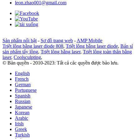
leon.zhao001@gmail.com
Sản phẩm nổi bật
-
Sơ đồ trang web
-
AMP Mobile
Triệt lông bằng laser diode 808
,
Triệt lông bằng laser diode
,
Bán sỉ
sản phẩm tẩy lông
,
Triệt lông bằng laser
,
Triệt lông toàn thân bằng
laser
,
Coolsculpting
,
© Bản quyền - 2010-2023: Tất cả các quyền được bảo lưu.
English
French
German
Portuguese
Spanish
Russian
Japanese
Korean
Arabic
Irish
Greek
Turkish