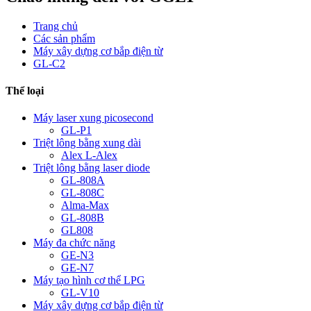
Trang chủ
Các sản phẩm
Máy xây dựng cơ bắp điện từ
GL-C2
Thể loại
Máy laser xung picosecond
GL-P1
Triệt lông bằng xung dài
Alex L-Alex
Triệt lông bằng laser diode
GL-808A
GL-808C
Alma-Max
GL-808B
GL808
Máy đa chức năng
GE-N3
GE-N7
Máy tạo hình cơ thể LPG
GL-V10
Máy xây dựng cơ bắp điện từ