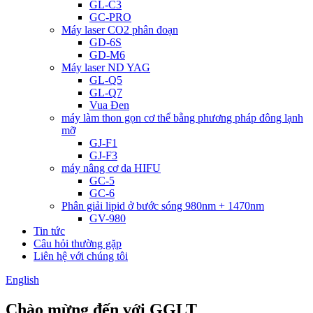
GL-C3
GC-PRO
Máy laser CO2 phân đoạn
GD-6S
GD-M6
Máy laser ND YAG
GL-Q5
GL-Q7
Vua Đen
máy làm thon gọn cơ thể bằng phương pháp đông lạnh
mỡ
GJ-F1
GJ-F3
máy nâng cơ da HIFU
GC-5
GC-6
Phân giải lipid ở bước sóng 980nm + 1470nm
GV-980
Tin tức
Câu hỏi thường gặp
Liên hệ với chúng tôi
English
Chào mừng đến với GGLT