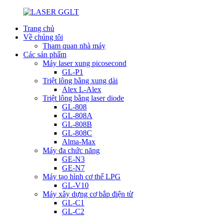
Trang chủ
Về chúng tôi
Tham quan nhà máy
Các sản phẩm
Máy laser xung picosecond
GL-P1
Triệt lông bằng xung dài
Alex L-Alex
Triệt lông bằng laser diode
GL-808
GL-808A
GL-808B
GL-808C
Alma-Max
Máy đa chức năng
GE-N3
GE-N7
Máy tạo hình cơ thể LPG
GL-V10
Máy xây dựng cơ bắp điện từ
GL-C1
GL-C2