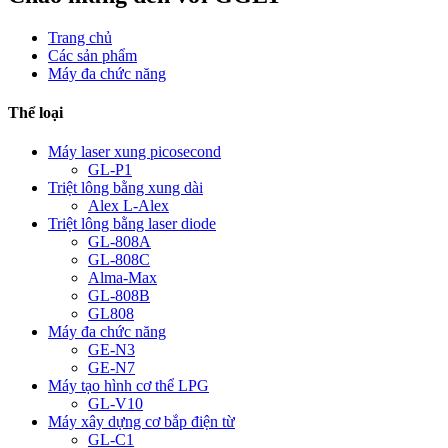
Trang chủ
Các sản phẩm
Máy đa chức năng
Thể loại
Máy laser xung picosecond
GL-P1
Triệt lông bằng xung dài
Alex L-Alex
Triệt lông bằng laser diode
GL-808A
GL-808C
Alma-Max
GL-808B
GL808
Máy đa chức năng
GE-N3
GE-N7
Máy tạo hình cơ thể LPG
GL-V10
Máy xây dựng cơ bắp điện từ
GL-C1