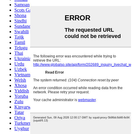
Samoan
Scots Gaelic
Shona
Sindhi
Sundanese
Swahili
Tajik
Tamil
Telugu
Thai
Ukrainian
Urdu
Uzbek
Vietnamese
Welsh
Xhosa
Yiddish
Yoruba
Zulu
Kinyarwanda
Tatar
Oriya
Turkmen
Uyghur