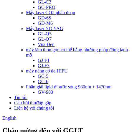
GL-C3
GC-PRO
Máy laser CO2 phân đoạn
GD-6S
GD-M6
Máy laser ND YAG
GL-Q5
GL-Q7
Vua Đen
máy làm thon gọn cơ thể bằng phương pháp đông lạnh
mỡ
GJ-F1
GJ-F3
máy nâng cơ da HIFU
GC-5
GC-6
Phân giải lipid ở bước sóng 980nm + 1470nm
GV-980
Tin tức
Câu hỏi thường gặp
Liên hệ với chúng tôi
English
Chào mừng đến với GGLT