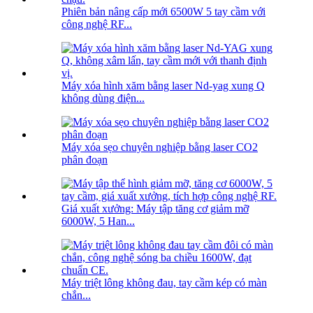
Phiên bản nâng cấp mới 6500W 5 tay cầm với
công nghệ RF...
Máy xóa hình xăm bằng laser Nd-yag xung Q
không dùng điện...
Máy xóa sẹo chuyên nghiệp bằng laser CO2
phân đoạn
Giá xuất xưởng: Máy tập tăng cơ giảm mỡ
6000W, 5 Han...
Máy triệt lông không đau, tay cầm kép có màn
chắn...