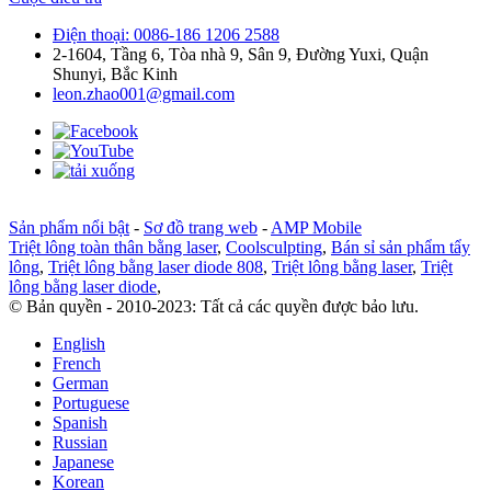
Điện thoại: 0086-186 1206 2588
2-1604, Tầng 6, Tòa nhà 9, Sân 9, Đường Yuxi, Quận
Shunyi, Bắc Kinh
leon.zhao001@gmail.com
Sản phẩm nổi bật
-
Sơ đồ trang web
-
AMP Mobile
Triệt lông toàn thân bằng laser
,
Coolsculpting
,
Bán sỉ sản phẩm tẩy
lông
,
Triệt lông bằng laser diode 808
,
Triệt lông bằng laser
,
Triệt
lông bằng laser diode
,
© Bản quyền - 2010-2023: Tất cả các quyền được bảo lưu.
English
French
German
Portuguese
Spanish
Russian
Japanese
Korean