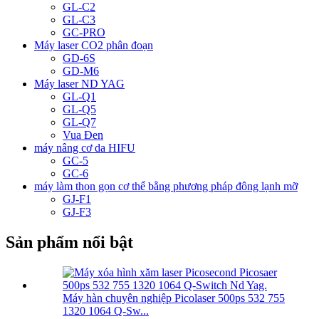
GL-C2
GL-C3
GC-PRO
Máy laser CO2 phân đoạn
GD-6S
GD-M6
Máy laser ND YAG
GL-Q1
GL-Q5
GL-Q7
Vua Đen
máy nâng cơ da HIFU
GC-5
GC-6
máy làm thon gọn cơ thể bằng phương pháp đông lạnh mỡ
GJ-F1
GJ-F3
Sản phẩm nổi bật
Máy hàn chuyên nghiệp Picolaser 500ps 532 755
1320 1064 Q-Sw...